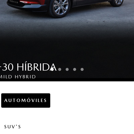
30 HÍBRIDA
MILD HYBRID
E MÁS
AUTOMÓVILES
SUV'S