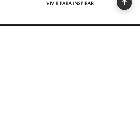
VIVIR PARA INSPIRAR
VIVE LA EXPERIENCIA DE
CONDUCCIÓN ÚNICA DE MAZDA
COMUNÍCATE CON
NUESTROS EXPERTOS
CONTACTA UN ASESOR