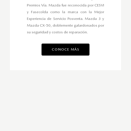
Premios Vía. Mazda fue reconocida por CESVI
y Fasecolda como la marca con la Mejor
Experiencia de Servicio Posventa. Mazda 3 y
Mazda CX-50, doblemente galardonados por
su seguridad y costos de reparación.
CONOCE MÁS