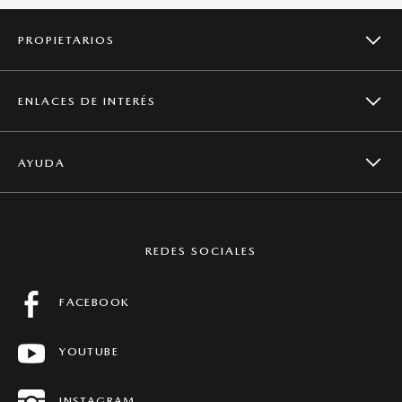
PROPIETARIOS
ENLACES DE INTERÉS
CAMPAÑAS DE SEGURIDAD
AYUDA
NOTICIAS
SERVICIOS
CONTACTO
MAZDA GLOBAL
REDES SOCIALES
MANTENIMIENTO
PREGUNTAS FRECUENTES
FACEBOOK
FICHAS TÉCNICAS
YOUTUBE
CONCESIONARIOS
HISTORIAS MAZDA
INSTAGRAM