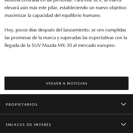
elevará aún más este pilar, estableciendo un nuevo objetivo:
maximizar la capacidad del equilibrio humano.
Hoy, pocos días después del lanzamiento, se ven cumplidas
las promesas de la marca y superadas las expectativas con la
llegada de la SUV Mazda MX-30 al mercado europeo.
VOLVER A NOTICIAS
PROPIETARIOS
ENLACES DE INTERÉS
CAMPAÑAS DE SEGURIDAD