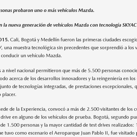
sonas probaron uno o más vehículos Mazda.
on la nueva generación de vehículos Mazda con tecnología SKYAC
015.
Cali, Bogotá y Medellín fueron las primeras ciudades escogid
V
, una muestra tecnológica sin precedentes que sorprendió a los v
e conducir un vehículo Mazda.
os a nivel nacional permitieron que más de 5.500 personas conoc
todo acerca de los desarrollos innovadores y la reingeniería en los
unto de tecnologías integradas, de prestaciones excepcionales, 
 placer.
 sede de la Experiencia, convocó a más de 2.500 visitantes de los
t drive en alguno de los vehículos de prueba. Bogotá, segundo pu
 de 1.500 personas y la mayor cantidad de test drives realizados: 
e tuvo como escenario el Aeroparque Juan Pablo II, fue visitado 