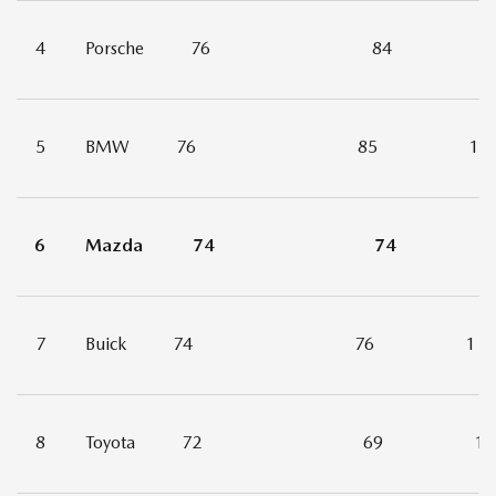
4
Porsche
76
84
1
5
BMW
76
85
1
6
Mazda
74
74
1
7
Buick
74
76
1
8
Toyota
72
69
1