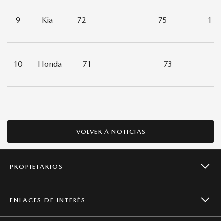
9
Kia
72
75
1
10
Honda
71
73
1
VOLVER A NOTICIAS
PROPIETARIOS
ENLACES DE INTERÉS
CAMPAÑAS DE SEGURIDAD