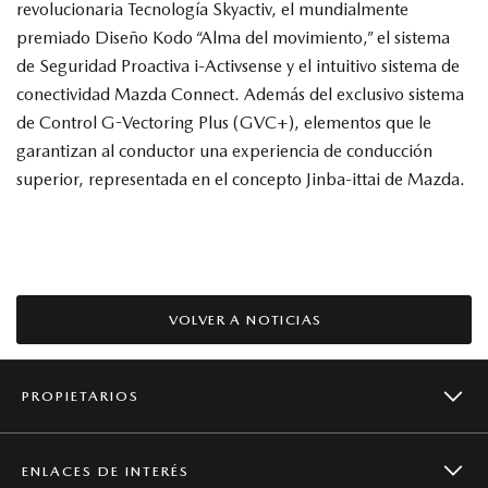
revolucionaria Tecnología Skyactiv, el mundialmente
premiado Diseño Kodo “Alma del movimiento,” el sistema
de Seguridad Proactiva i-Activsense y el intuitivo sistema de
conectividad Mazda Connect. Además del exclusivo sistema
de Control G-Vectoring Plus (GVC+), elementos que le
garantizan al conductor una experiencia de conducción
superior, representada en el concepto Jinba-ittai de Mazda.
VOLVER A NOTICIAS
PROPIETARIOS
ENLACES DE INTERÉS
CAMPAÑAS DE SEGURIDAD