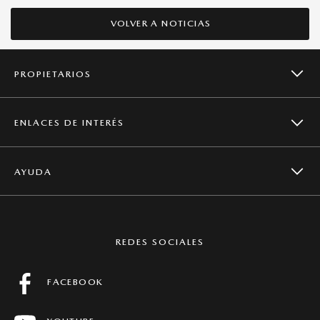
VOLVER A NOTICIAS
PROPIETARIOS
ENLACES DE INTERÉS
CAMPAÑAS DE SEGURIDAD
AYUDA
NOTICIAS
SERVICIOS
CONTACTO
MAZDA GLOBAL
REDES SOCIALES
MANTENIMIENTO
PREGUNTAS FRECUENTES
FACEBOOK
FICHAS TÉCNICAS