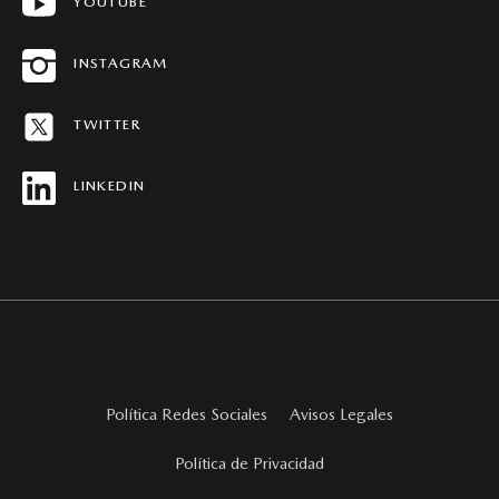
YOUTUBE
CONCESIONARIOS
HISTORIAS MAZDA
INSTAGRAM
MAPA DEL SITIO
TWITTER
REVISTAS MAZDA STORIES
LINKEDIN
Política Redes Sociales
Avisos Legales
Política de Privacidad