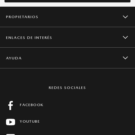
PROPIETARIOS
ENLACES DE INTERÉS
CAMPAÑAS DE SEGURIDAD
AYUDA
NOTICIAS
SERVICIOS
CONTACTO
MAZDA GLOBAL
REDES SOCIALES
MANTENIMIENTO
PREGUNTAS FRECUENTES
FACEBOOK
FICHAS TÉCNICAS
YOUTUBE
CONCESIONARIOS
HISTORIAS MAZDA