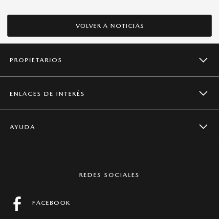
VOLVER A NOTICIAS
PROPIETARIOS
ENLACES DE INTERÉS
CAMPAÑAS DE SEGURIDAD
AYUDA
NOTICIAS
SERVICIOS
CONTACTO
MAZDA GLOBAL
REDES SOCIALES
MANTENIMIENTO
PREGUNTAS FRECUENTES
FACEBOOK
FICHAS TÉCNICAS