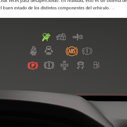
as veces pasa desapercibido. En realidad, esto es un sistema d
el buen estado de los distintos componentes del vehículo. .