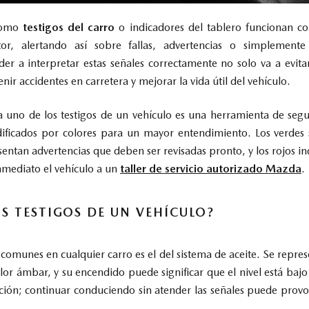
 como
testigos del carro
o indicadores del tablero funcionan co
or, alertando así sobre fallas, advertencias o simplement
er a interpretar estas señales correctamente no solo va a evita
ir accidentes en carretera y mejorar la vida útil del vehículo.
a uno de los testigos de un vehículo es una herramienta de segu
dificados por colores para un mayor entendimiento. Los verdes s
ntan advertencias que deben ser revisadas pronto, y los rojos ind
inmediato el vehículo a un
taller de servicio autorizado Mazda
.
OS TESTIGOS DE UN VEHÍCULO?
comunes en cualquier carro es el del sistema de aceite. Se repre
lor ámbar, y su encendido puede significar que el nivel está ba
ación; continuar conduciendo sin atender las señales puede prov