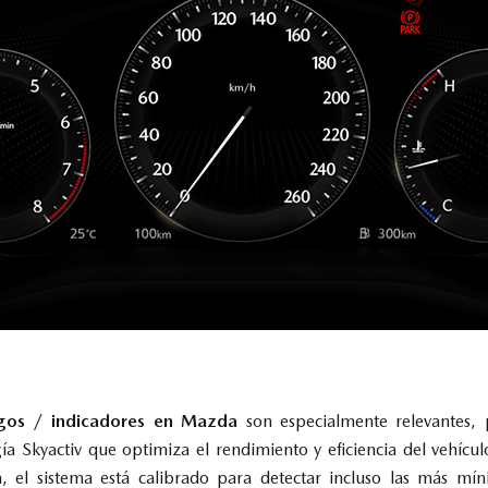
igos / indicadores en Mazda
son especialmente relevantes, 
a Skyactiv que optimiza el rendimiento y eficiencia del vehícu
 el sistema está calibrado para detectar incluso las más mín