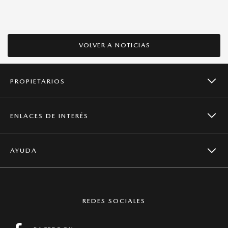
VOLVER A NOTICIAS
PROPIETARIOS
ENLACES DE INTERÉS
CAMPAÑAS DE SEGURIDAD
AYUDA
NOTICIAS
SERVICIOS
CONTACTO
MAZDA GLOBAL
REDES SOCIALES
MANTENIMIENTO