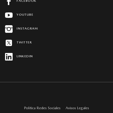
PREGUNTAS FRECUENTES
FACEBOOK
FICHAS TÉCNICAS
YOUTUBE
CONCESIONARIOS
HISTORIAS MAZDA
INSTAGRAM
MAPA DEL SITIO
TWITTER
REVISTAS MAZDA STORIES
LINKEDIN
Política Redes Sociales
Avisos Legales