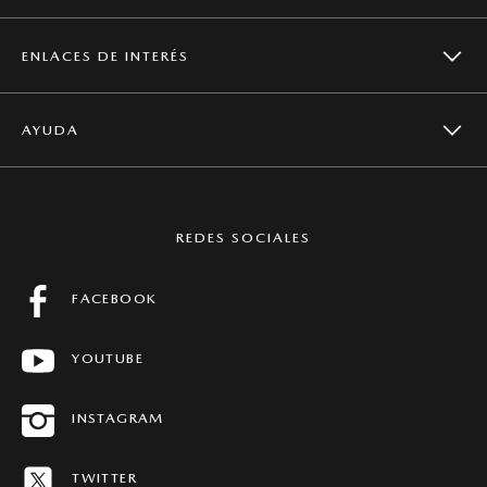
ENLACES DE INTERÉS
CAMPAÑAS DE SEGURIDAD
AYUDA
NOTICIAS
SERVICIOS
CONTACTO
MAZDA GLOBAL
REDES SOCIALES
MANTENIMIENTO
PREGUNTAS FRECUENTES
FACEBOOK
FICHAS TÉCNICAS
YOUTUBE
CONCESIONARIOS
HISTORIAS MAZDA
INSTAGRAM
MAPA DEL SITIO
TWITTER