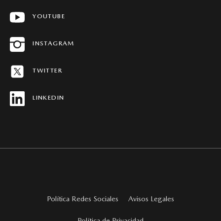
YOUTUBE
CONCESIONARIOS
HISTORIAS MAZDA
INSTAGRAM
MAPA DEL SITIO
TWITTER
REVISTAS MAZDA STORIES
LINKEDIN
Política Redes Sociales
Avisos Legales
Política de Privacidad