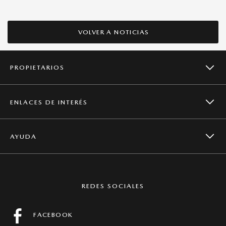
VOLVER A NOTICIAS
PROPIETARIOS
ENLACES DE INTERÉS
CAMPAÑAS DE SEGURIDAD
AYUDA
NOTICIAS
SERVICIOS
CONTACTO
MAZDA GLOBAL
REDES SOCIALES
MANTENIMIENTO
PREGUNTAS FRECUENTES
FACEBOOK
FICHAS TÉCNICAS