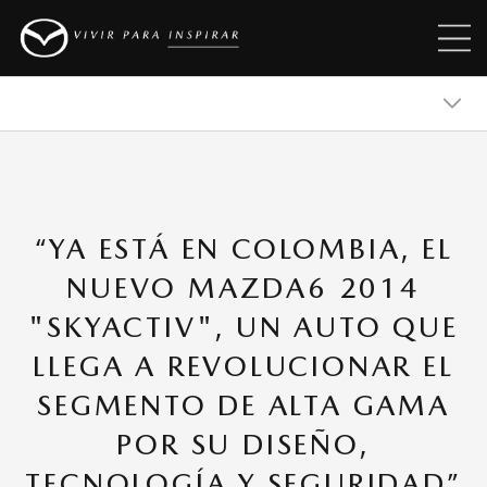
MAZDA 2
“YA ESTÁ EN COLOMBIA, EL
MAZDA 3
NUEVO MAZDA6 2014
"SKYACTIV", UN AUTO QUE
MAZDA CX-30
LLEGA A REVOLUCIONAR EL
SEGMENTO DE ALTA GAMA
MAZDA CX-5
POR SU DISEÑO,
TECNOLOGÍA Y SEGURIDAD”