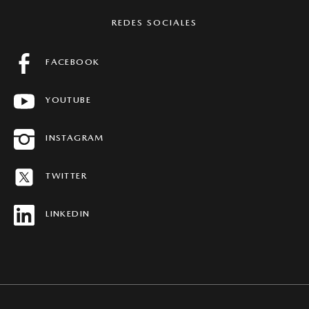
CONTACTO
MAZDA GLOBAL
REDES SOCIALES
MANTENIMIENTO
PREGUNTAS FRECUENTES
FACEBOOK
FICHAS TÉCNICAS
YOUTUBE
CONCESIONARIOS
HISTORIAS MAZDA
INSTAGRAM
MAPA DEL SITIO
TWITTER
REVISTAS MAZDA STORIES
LINKEDIN