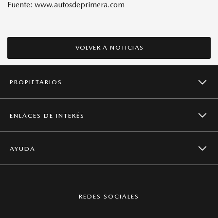
Fuente: www.autosdeprimera.com
VOLVER A NOTICIAS
PROPIETARIOS
ENLACES DE INTERÉS
CAMPAÑAS DE SEGURIDAD
AYUDA
NOTICIAS
SERVICIOS
CONTACTO
MAZDA GLOBAL
REDES SOCIALES
MANTENIMIENTO