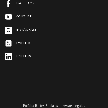
PREGUNTAS FRECUENTES
FACEBOOK
FICHAS TÉCNICAS
YOUTUBE
CONCESIONARIOS
HISTORIAS MAZDA
INSTAGRAM
MAPA DEL SITIO
TWITTER
REVISTAS MAZDA STORIES
LINKEDIN
Política Redes Sociales
Avisos Legales