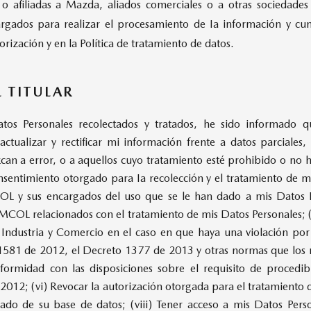
les o afiliadas a Mazda, aliados comerciales o a otras socieda
gados para realizar el procesamiento de Ia información y cump
torización y en la Política de tratamiento de datos.
 TITULAR
tos Personales recolectados y tratados, he sido informado q
actualizar y rectificar mi información frente a datos parciales,
can a error, o a aquellos cuyo tratamiento esté prohibido o no ha
sentimiento otorgado para Ia recolección y el tratamiento de mis
 y sus encargados del uso que se le han dado a mis Datos Pe
IMCOL relacionados con el tratamiento de mis Datos Personales; (
 Industria y Comercio en el caso en que haya una violación po
y 1581 de 2012, el Decreto 1377 de 2013 y otras normas que los 
rmidad con las disposiciones sobre el requisito de procedibi
 2012; (vi) Revocar la autorización otorgada para el tratamiento 
iminado de su base de datos; (viii) Tener acceso a mis Datos Pe