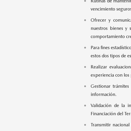
Rutinas de mantenim
vencimiento seguros
Ofrecer y comunica
nuestros bienes y 
comportamiento credi
Para fines estadísti
estos dos tipos de e
Realizar evaluacio
experiencia con los
Gestionar trámites 
información.
Validación de la 
Financiación del Te
Transmitir nacional