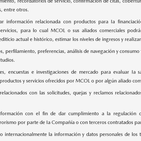
iento, recordatorios de servicio, confirmación de citas, cobertur
, entre otros.
r información relacionada con productos para Ia financiació
servicios, para lo cual MCOL o sus aliados comerciales podrán 
ticio actual e histórico, estimar los niveles de ingresos y realizar
cos, perfilamiento, preferencias, análisis de navegación y consumo
studios.
nes, encuestas e investigaciones de mercado para evaluar Ia sa
 productos y servicios ofrecidos por MCOL o por algún aliado com
relacionados con las solicitudes, quejas y reclamos relacionados
información con el fin de dar cumplimiento a la regulación 
rrorismo por parte de Ia Compañía o con terceros contratados par
 o internacionalmente la información y datos personales de los ti