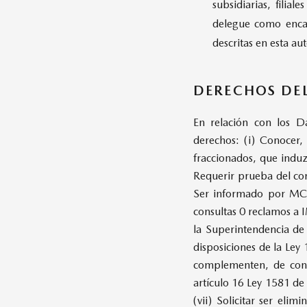
subsidiarias, filia
delegue como encar
descritas en esta au
DERECHOS DEL
En relación con los Da
derechos: (i) Conocer, 
fraccionados, que induz
Requerir prueba del con
Ser informado por MCOL
consultas 0 reclamos a 
la Superintendencia de
disposiciones de la Le
complementen, de confo
artículo 16 Ley 1581 de
(vii) Solicitar ser el