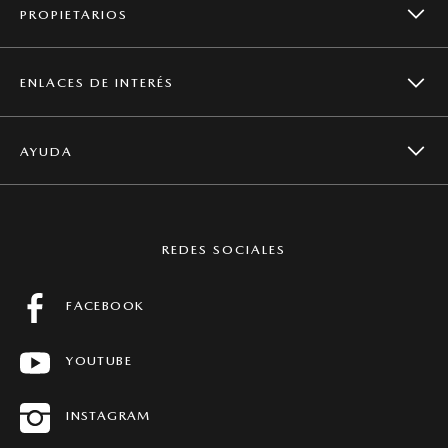
PROPIETARIOS
ENLACES DE INTERÉS
CAMPAÑAS DE SEGURIDAD
AYUDA
NOTICIAS
SERVICIOS
CONTACTO
MAZDA GLOBAL
REDES SOCIALES
MANTENIMIENTO
PREGUNTAS FRECUENTES
FACEBOOK
FICHAS TÉCNICAS
YOUTUBE
CONCESIONARIOS
HISTORIAS MAZDA
INSTAGRAM