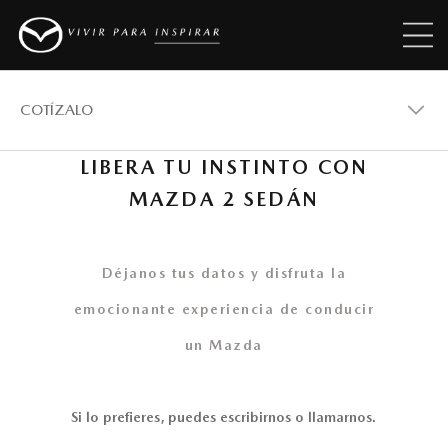
COTÍZALO
LIBERA TU INSTINTO CON
MAZDA 2 SEDÁN
MAZDA 2 SEDÁN
VERSIONES
Déjanos tus datos y disfruta la
emocionante experiencia de conducir
un Mazda
COTÍZALO
Si lo prefieres, puedes escribirnos o llamarnos.
ACCESORIOS