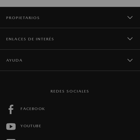
COMPARADOR
PROPIETARIOS
ENLACES DE INTERÉS
CAMPAÑAS DE SEGURIDAD
AYUDA
NOTICIAS
SERVICIOS
CONTACTO
MAZDA GLOBAL
REDES SOCIALES
MANTENIMIENTO
PREGUNTAS FRECUENTES
FACEBOOK
FICHAS TÉCNICAS
YOUTUBE
CONCESIONARIOS
HISTORIAS MAZDA