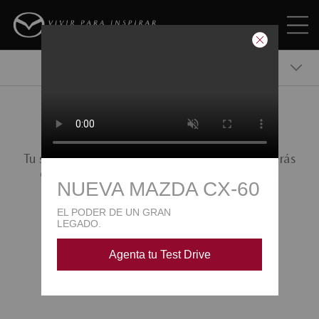
MAZDA CX-60
GRACIAS POR TU REGISTRO
Tu solicitud ha sido enviada, próximamente serás
VERSIONES
contactado por un asesor para brindarte la
información de nuestros productos
COTÍZALO
VOLVER AL INICIO
ACCESORIOS